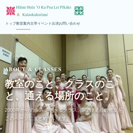
Hālau Hula ʻO Ka Pua Lei Pīkake
＆
Kalaukukuilani
トップ
教室案内
主宰
イベント出演
お問い合わせ
ABOUT & CLASSES
教室のこと、クラスのこ
と、通える場所のこと。
2000年からの歩み、学べるクラス、関西9拠点の教室を、
このページにまとめています。